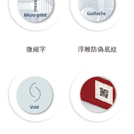
微縮字
浮雕防偽底紋