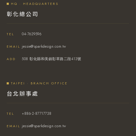
HQ · HEADQUARTERS
彰化總公司
04-7629596
TEL
jessie@sparkdesign.com.tw
EMAIL
508 彰化縣和美鎮彰草路二段413號
ADD
TAIPEI · BRANCH OFFICE
台北辦事處
+886-2-87717738
TEL
jessie@sparkdesign.com.tw
EMAIL